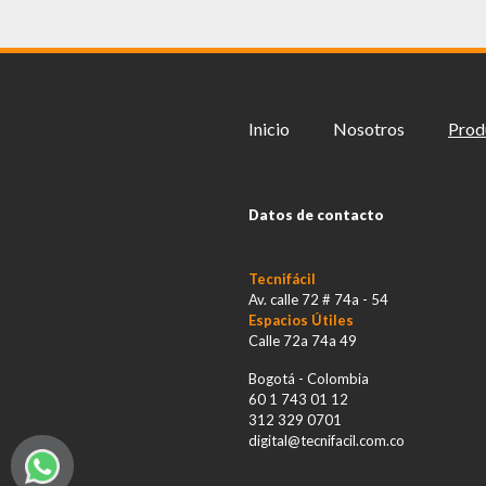
Inicio
Nosotros
Prod
Datos de contacto
Tecnifácil
Av. calle 72 # 74a - 54
Espacios Útiles
Calle 72a 74a 49
Bogotá - Colombia
60 1 743 01 12
312 329 0701
digital@tecnifacil.com.co