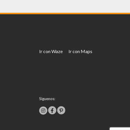
Ir con Waze
Ir con Maps
Síguenos: