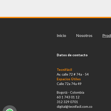
Inicio
Nosotros
Prod
Datos de contacto
Tecnifácil
Av. calle 72 # 74a - 54
Espacios Útiles
Calle 72a 74a 49
Bogotá - Colombia
60 1 743 01 12
312 329 0701
digital@tecnifacil.com.co