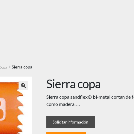
Sierra copa
 Copa
Sierra copa
🔍
Sierra copa sandflex® bi-metal cortan de f
como madera, …