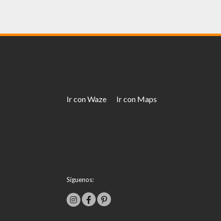
Ir con Waze
Ir con Maps
Síguenos: