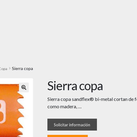
Sierra copa
 Copa
Sierra copa
🔍
Sierra copa sandflex® bi-metal cortan de f
como madera, …