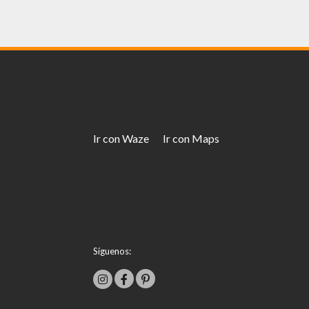
Ir con Waze
Ir con Maps
Síguenos: