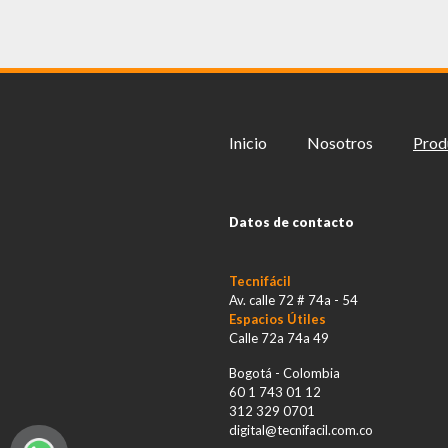
Inicio
Nosotros
Prod
Datos de contacto
Tecnifácil
Av. calle 72 # 74a - 54
Espacios Útiles
Calle 72a 74a 49
Bogotá - Colombia
60 1 743 01 12
312 329 0701
digital@tecnifacil.com.co