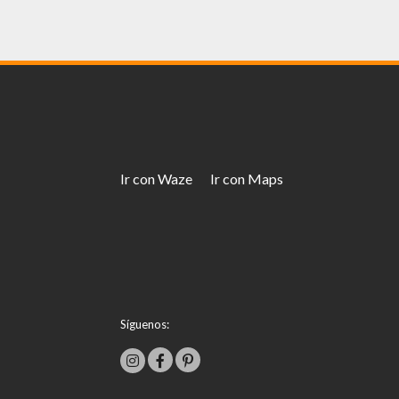
Ir con Waze
Ir con Maps
Síguenos: