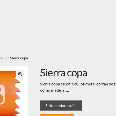
Sierra copa
 Copa
Sierra copa
🔍
Sierra copa sandflex® bi-metal cortan de f
como madera, …