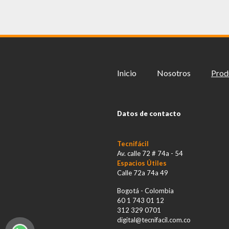
Inicio
Nosotros
Prod
Datos de contacto
Tecnifácil
Av. calle 72 # 74a - 54
Espacios Útiles
Calle 72a 74a 49
Bogotá - Colombia
60 1 743 01 12
312 329 0701
digital@tecnifacil.com.co