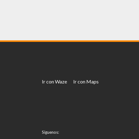
Ir con Waze
Ir con Maps
Síguenos: