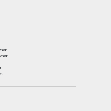
esor
esor
m
mm