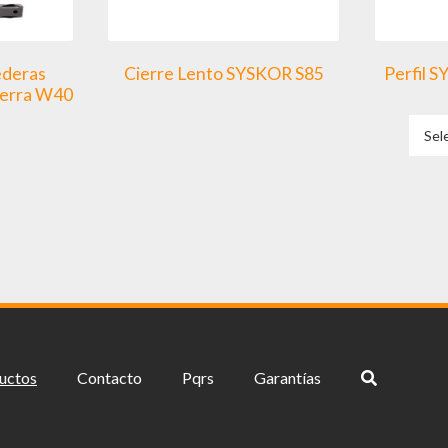
ederas
Cierre Lento SYSKOR S85
Perfil 
Terra W40
Sel
uctos
Contacto
Pqrs
Garantías