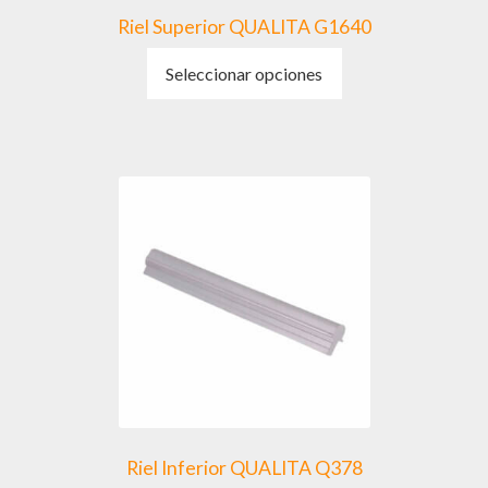
Riel Superior QUALITA G1640
Este
Seleccionar opciones
producto
tiene
múltiples
variantes.
Las
opciones
se
pueden
elegir
en
la
página
de
producto
Riel Inferior QUALITA Q378