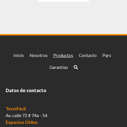
tiene
múltiples
variantes.
Las
opciones
se
pueden
elegir
Inicio
Nosotros
Productos
Contacto
Pqrs
en
la
Garantías
página
de
producto
Datos de contacto
Tecnifácil
Av. calle 72 # 74a - 54
Espacios Útiles