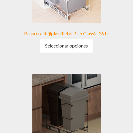
Basurera Rejiplas Riel al Piso Classic 36 Lt
Este
Seleccionar opciones
producto
tiene
múltiples
variantes.
Las
opciones
se
pueden
elegir
en
la
página