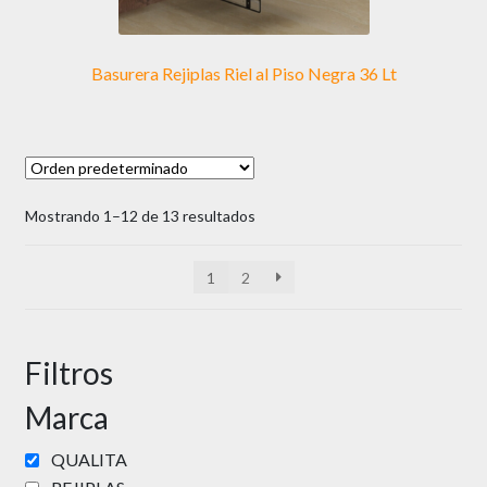
de
producto
Basurera Rejiplas Riel al Piso Negra 36 Lt
Mostrando 1–12 de 13 resultados
1
2
Filtros
Marca
QUALITA