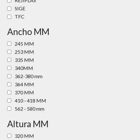
REJIPLAS
SIGE
TFC
Ancho MM
245 MM
253 MM
335 MM
340MM
362-380 mm
364 MM
370 MM
410 - 418 MM
562 - 580 mm
Altura MM
320 MM