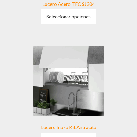
Locero Acero TFC SJ304
Este
Seleccionar opciones
producto
tiene
múltiples
variantes.
Las
opciones
se
pueden
elegir
en
la
página
de
producto
Locero Inoxa Kit Antracita
Este