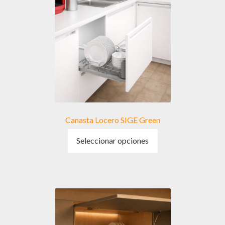
Canasta Locero SIGE Green
Este
Seleccionar opciones
producto
tiene
múltiples
variantes.
Las
opciones
se