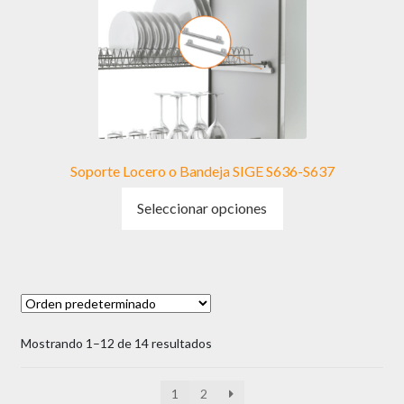
pueden
elegir
en
la
página
de
producto
Soporte Locero o Bandeja SIGE S636-S637
Este
Seleccionar opciones
producto
tiene
múltiples
variantes.
Las
opciones
Mostrando 1–12 de 14 resultados
se
pueden
elegir
1
2