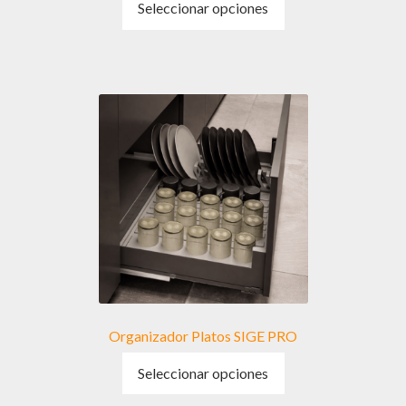
Seleccionar opciones
producto
tiene
múltiples
variantes.
Las
opciones
se
pueden
elegir
en
la
página
de
producto
Organizador Platos SIGE PRO
Este
Seleccionar opciones
producto
tiene