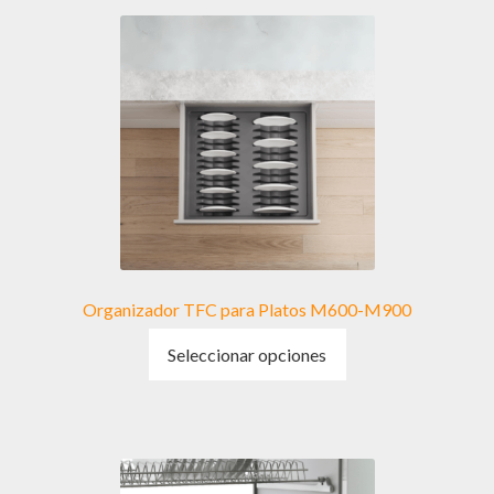
variantes.
Las
opciones
se
pueden
elegir
en
la
página
de
producto
Organizador TFC para Platos M600-M900
Este
Seleccionar opciones
producto
tiene
múltiples
variantes.
Las