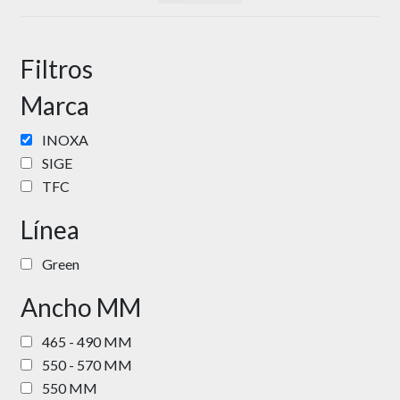
en
la
página
Filtros
de
producto
Marca
INOXA
SIGE
TFC
Línea
Green
Ancho MM
465 - 490 MM
550 - 570 MM
550 MM