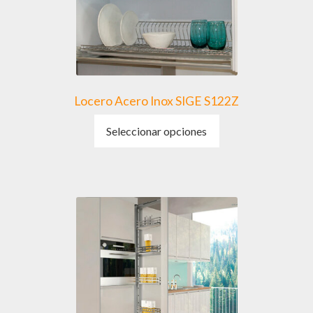
Locero Acero Inox SIGE S122Z
Este
Seleccionar opciones
producto
tiene
múltiples
variantes.
Las
opciones
se
pueden
elegir
en
la