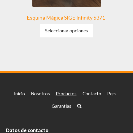
producto
Esquina Mágica SIGE Infinity S371I
Este
Seleccionar opciones
producto
tiene
múltiples
variantes.
Las
opciones
se
pueden
elegir
Inicio
Nosotros
Productos
Contacto
Pqrs
en
la
Garantías
página
de
producto
Datos de contacto