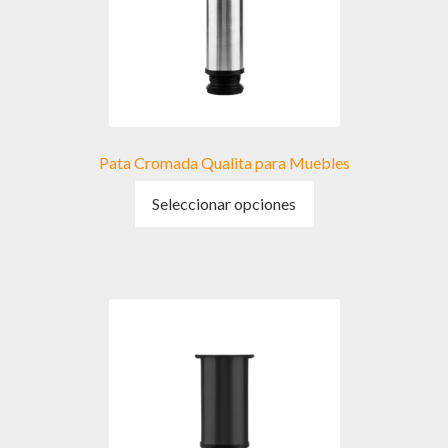
Pata Cromada Qualita para Muebles
Este
Seleccionar opciones
producto
tiene
múltiples
variantes.
Las
opciones
se
pueden
elegir
en