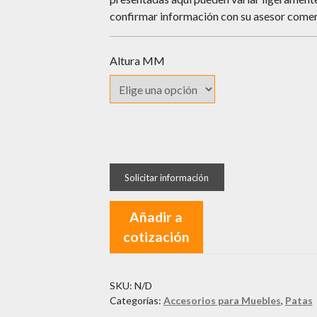
confirmar información con su asesor comer
Altura MM
Pata
Negra
Qualita
para
Añadir a
Muebles
cotización
cantidad
SKU:
N/D
Categorías:
Accesorios para Muebles
,
Patas