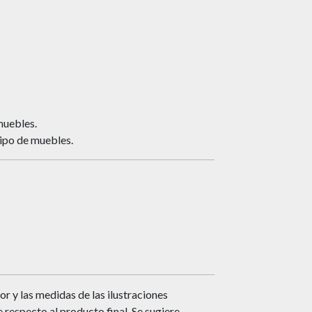
muebles.
tipo de muebles.
or y las medidas de las ilustraciones
respecto al producto final. Se sugiere