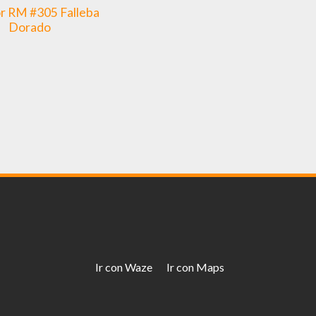
r RM #305 Falleba
Dorado
Ir con Waze
Ir con Maps