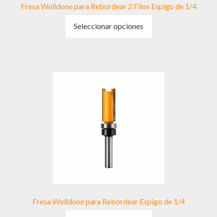
Fresa Welldone para Rebordear 2 Filos Espigo de 1/4
Este
Seleccionar opciones
producto
tiene
múltiples
variantes.
Las
opciones
se
pueden
elegir
en
la
página
de
producto
Fresa Welldone para Rebordear Espigo de 1/4
Este