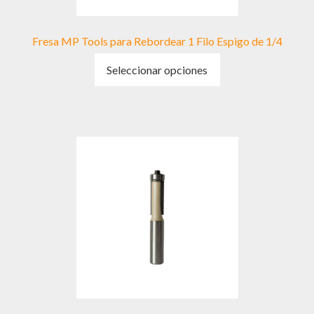
Fresa MP Tools para Rebordear 1 Filo Espigo de 1/4
Este
Seleccionar opciones
producto
tiene
múltiples
variantes.
Las
opciones
se
pueden
elegir
en
la
página
de
producto