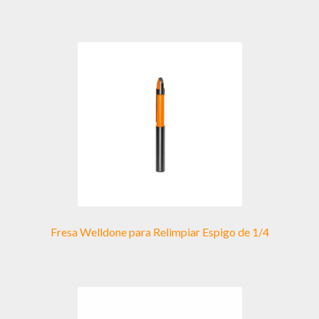
múltiples
variantes.
Las
opciones
se
pueden
elegir
en
la
página
de
producto
Fresa Welldone para Relimpiar Espigo de 1/4