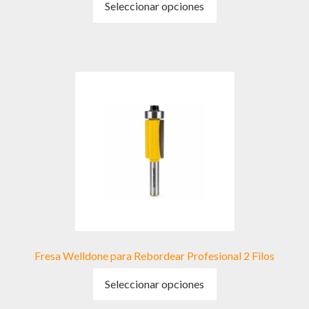
Seleccionar opciones
producto
tiene
múltiples
variantes.
Las
opciones
se
pueden
elegir
en
la
página
de
producto
Fresa Welldone para Rebordear Profesional 2 Filos
Este
Seleccionar opciones
producto
tiene