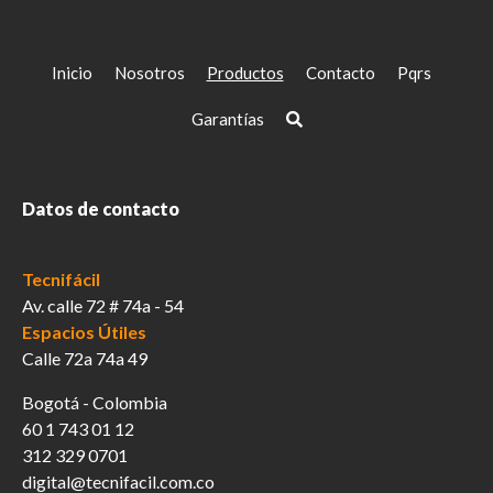
Inicio
Nosotros
Productos
Contacto
Pqrs
Garantías
Datos de contacto
Tecnifácil
Av. calle 72 # 74a - 54
Espacios Útiles
Calle 72a 74a 49
Bogotá - Colombia
60 1 743 01 12
312 329 0701
digital@tecnifacil.com.co