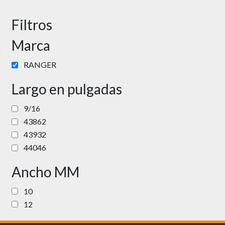
Filtros
Marca
RANGER
Largo en pulgadas
9/16
43862
43932
44046
Ancho MM
10
12