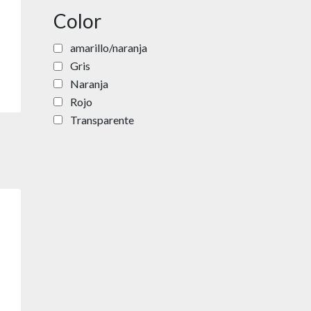
Color
amarillo/naranja
Gris
Naranja
Rojo
Transparente