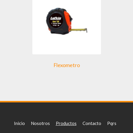
Flexometro
Inicio
Nosotros
Productos
Contacto
Pqrs