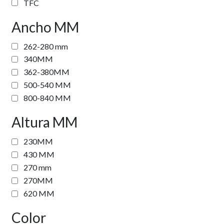
TFC
Ancho MM
262-280 mm
340MM
362-380MM
500-540 MM
800-840 MM
Altura MM
230MM
430 MM
270 mm
270MM
620 MM
Color