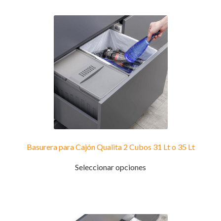
Basurera para Cajón Qualita 2 Cubos 31 Lt o 35 Lt
Este
Seleccionar opciones
producto
tiene
múltiples
variantes.
Las