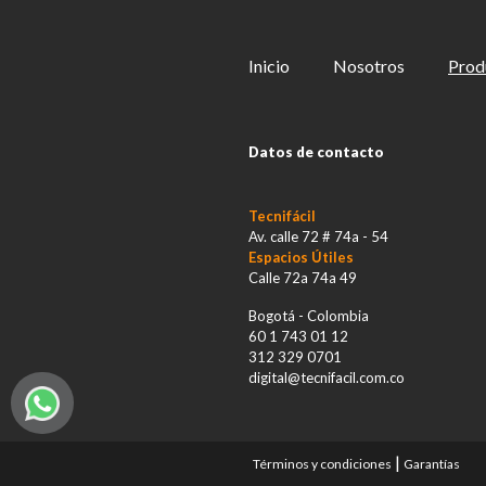
Inicio
Nosotros
Prod
Datos de contacto
Tecnifácil
Av. calle 72 # 74a - 54
Espacios Útiles
Calle 72a 74a 49
Bogotá - Colombia
60 1 743 01 12
312 329 0701
digital@tecnifacil.com.co
|
Términos y condiciones
Garantías