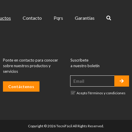
en
la
uctos
Contacto
Pqrs
Garantías
página
de
producto
Ponte en contacto para conocer
Suscríbete
sobre nuestros productos y
a nuestro boletín
servicios
Contáctenos
Términos y condiciones
Acepto
Copyright © 2026 TecniFácil All Rights Reserved.