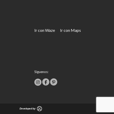
Ir con Waze
Ir con Maps
Síguenos: