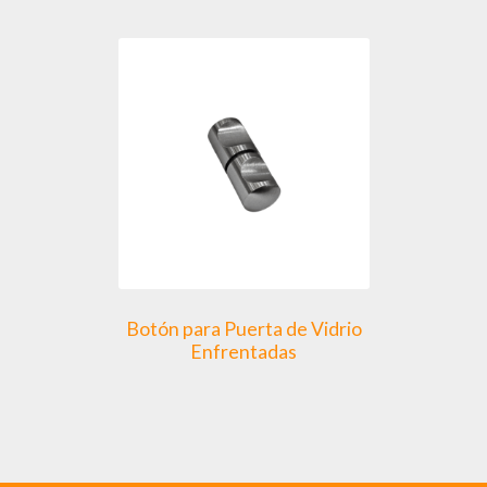
variantes.
Las
opciones
se
pueden
elegir
en
la
página
de
producto
Botón para Puerta de Vidrio
Enfrentadas