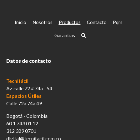
Inicio
Nosotros
Productos
Contacto
Pqrs
Garantías
Datos de contacto
Tecnifácil
Av. calle 72 # 74a - 54
Espacios Útiles
Calle 72a 74a 49
Bogotá - Colombia
60 1 743 01 12
312 329 0701
digital@tecnifacil.com.co