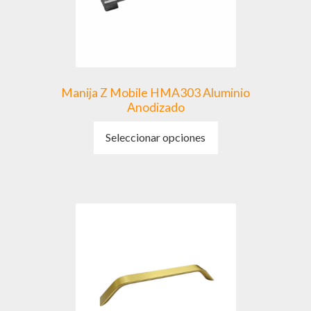
Manija Z Mobile HMA303 Aluminio
Anodizado
Este
Seleccionar opciones
producto
tiene
múltiples
variantes.
Las
opciones
se
pueden
elegir
en