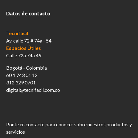
de
producto
Datos de contacto
Tecnifácil
Av. calle 72 # 74a - 54
Espacios Útiles
Calle 72a 74a 49
Bogotá - Colombia
60 1 743 01 12
312 329 0701
digital@tecnifacil.com.co
Ponte en contacto para conocer sobre nuestros productos y
servicios