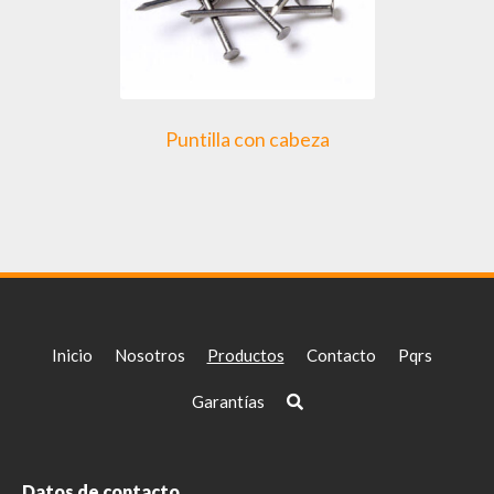
Puntilla con cabeza
Inicio
Nosotros
Productos
Contacto
Pqrs
Garantías
Datos de contacto