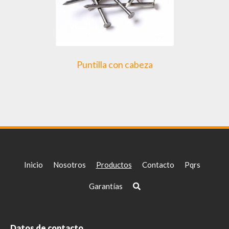
Puntilla con cabeza
Inicio
Nosotros
Productos
Contacto
Pqrs
Garantías
Datos de contacto