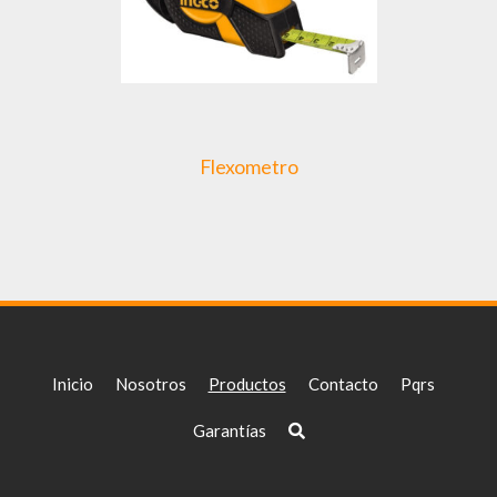
Flexometro
Inicio
Nosotros
Productos
Contacto
Pqrs
Garantías