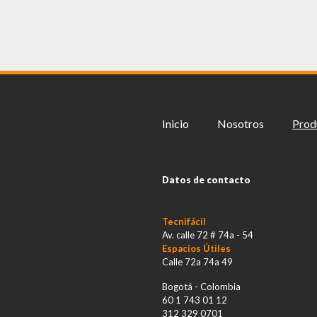
Inicio
Nosotros
Prod
Datos de contacto
Tecnifácil
Av. calle 72 # 74a - 54
Espacios Útiles
Calle 72a 74a 49
Bogotá - Colombia
60 1 743 01 12
312 329 0701