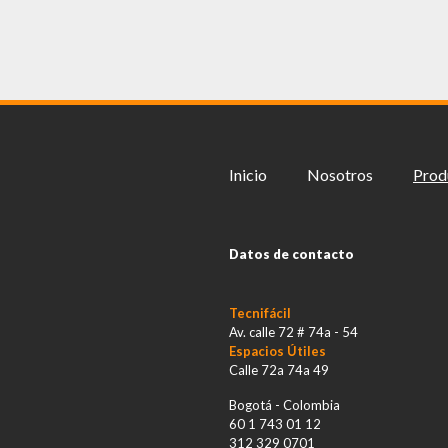
Inicio
Nosotros
Prod
Datos de contacto
Tecnifácil
Av. calle 72 # 74a - 54
Espacios Útiles
Calle 72a 74a 49
Bogotá - Colombia
60 1 743 01 12
312 329 0701