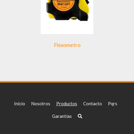
Flexometro
Inicio
Nosotros
Productos
Contacto
Pqrs
Garantías