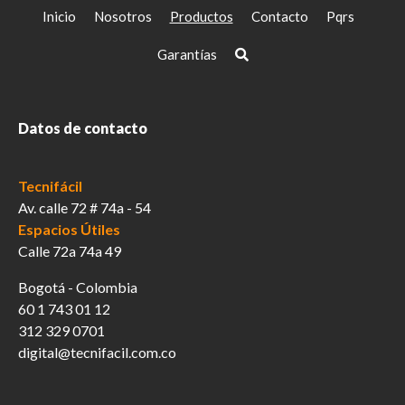
Inicio
Nosotros
Productos
Contacto
Pqrs
Garantías
Datos de contacto
Tecnifácil
Av. calle 72 # 74a - 54
Espacios Útiles
Calle 72a 74a 49
Bogotá - Colombia
60 1 743 01 12
312 329 0701
digital@tecnifacil.com.co