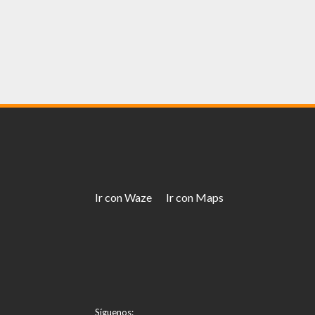
Ir con Waze
Ir con Maps
Síguenos: