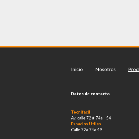
Inicio
Nosotros
Prod
Datos de contacto
Tecnifácil
Av. calle 72 # 74a - 54
Espacios Útiles
Calle 72a 74a 49