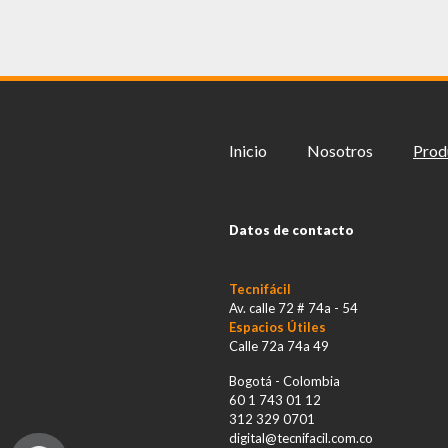
Inicio
Nosotros
Prod
Datos de contacto
Tecnifácil
Av. calle 72 # 74a - 54
Espacios Útiles
Calle 72a 74a 49
Bogotá - Colombia
60 1 743 01 12
312 329 0701
digital@tecnifacil.com.co