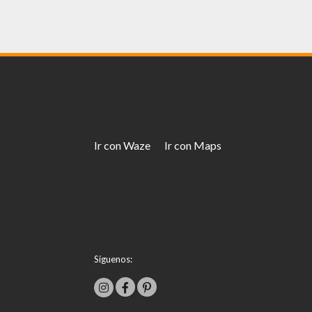
Ir con Waze
Ir con Maps
Síguenos: