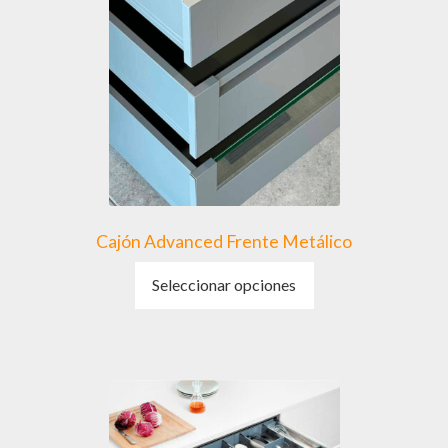
Cajón Advanced Frente Metálico
Este
Seleccionar opciones
producto
tiene
múltiples
variantes.
Las
opciones
se