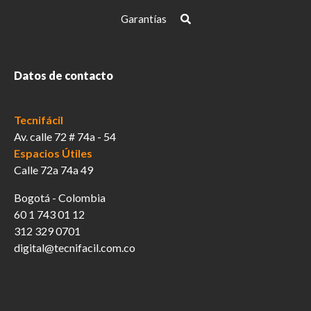
en
la
Garantías
página
de
producto
Datos de contacto
Tecnifácil
Av. calle 72 # 74a - 54
Espacios Útiles
Calle 72a 74a 49
Bogotá - Colombia
60 1 743 01 12
312 329 0701
digital@tecnifacil.com.co