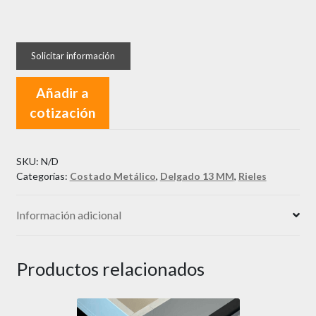
Cajón
Advanced
Frente
Madera
Añadir a
cantidad
cotización
SKU:
N/D
Categorías:
Costado Metálico
,
Delgado 13 MM
,
Rieles
Información adicional
Productos relacionados