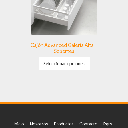
en
la
página
de
producto
Cajón Advanced Galería Alta +
Soportes
Este
Seleccionar opciones
producto
tiene
múltiples
variantes.
Las
opciones
se
pueden
elegir
Inicio
Nosotros
Productos
Contacto
Pqrs