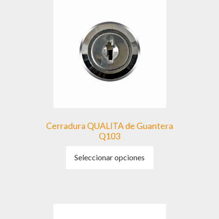
Cerradura QUALITA de Guantera
Q103
Este
Seleccionar opciones
producto
tiene
múltiples
variantes.
Las