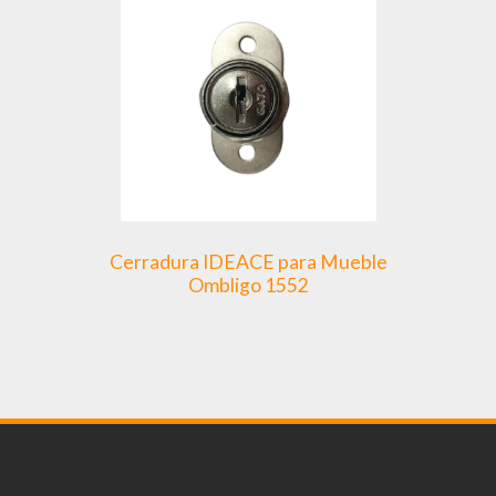
opciones
se
pueden
elegir
en
la
página
de
producto
Cerradura IDEACE para Mueble
Ombligo 1552