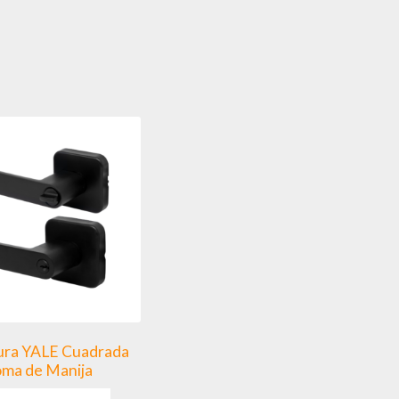
ura YALE Cuadrada
ma de Manija
Este