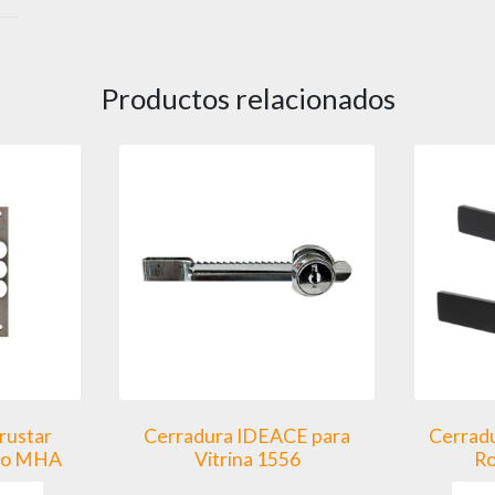
Productos relacionados
rustar
Cerradura IDEACE para
Cerrad
dro MHA
Vitrina 1556
Ro
Este