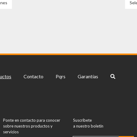
ones
Sel
producto
tiene
múltiples
variantes.
Las
opciones
se
pueden
elegir
en
la
uctos
Contacto
Pqrs
Garantías
página
de
producto
Ponte en contacto para conocer
Suscríbete
sobre nuestros productos y
a nuestro boletín
servicios