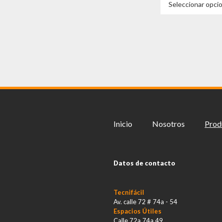
Seleccionar opci
Inicio
Nosotros
Prod
Datos de contacto
Tecnifácil
Av. calle 72 # 74a - 54
Espacios Útiles
Calle 72a 74a 49