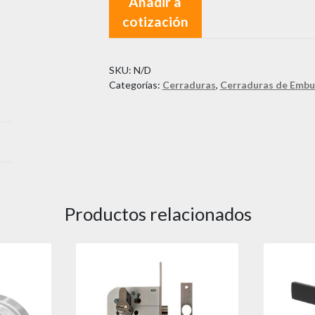
Añadir a
L370
cotización
Clásica
cantidad
SKU:
N/D
Categorías:
Cerraduras
,
Cerraduras de Embu
Productos relacionados