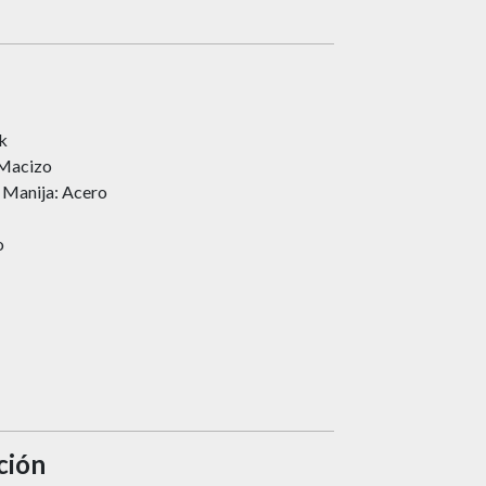
k
 Macizo
– Manija: Acero
o
ción