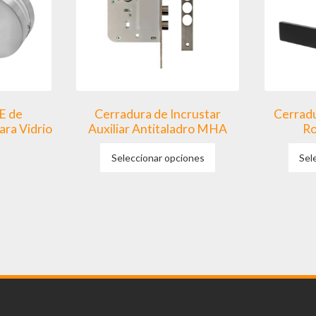
E de
Cerradura de Incrustar
Cerrad
ra Vidrio
Auxiliar Antitaladro MHA
Ro
Este
Seleccionar opciones
Sel
producto
tiene
múltiples
variantes.
Las
opciones
se
pueden
elegir
en
la