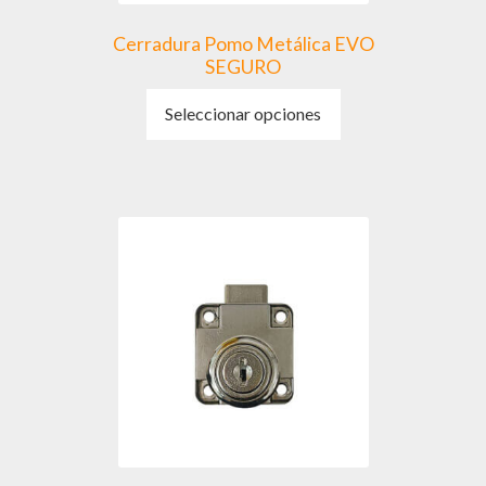
Cerradura Pomo Metálica EVO
SEGURO
Este
Seleccionar opciones
producto
tiene
múltiples
variantes.
Las
opciones
se
pueden
elegir
en
la
página
de
producto