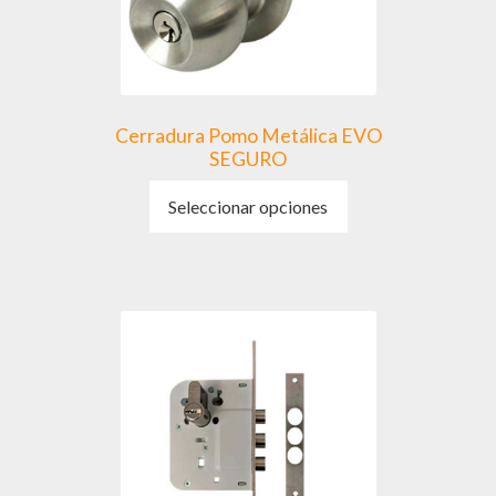
Cerradura Pomo Metálica EVO
SEGURO
Este
Seleccionar opciones
producto
tiene
múltiples
variantes.
Las
opciones
se
pueden
elegir
en
la