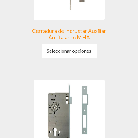
página
de
producto
Cerradura de Incrustar Auxiliar
Antitaladro MHA
Este
Seleccionar opciones
producto
tiene
múltiples
variantes.
Las
opciones
se
pueden
elegir
en
la
página