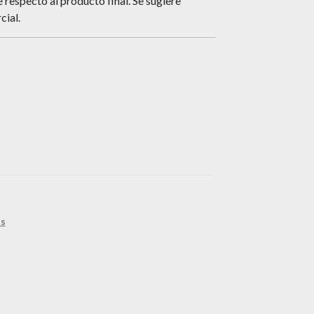
respecto al producto final. Se sugiere
cial.
as