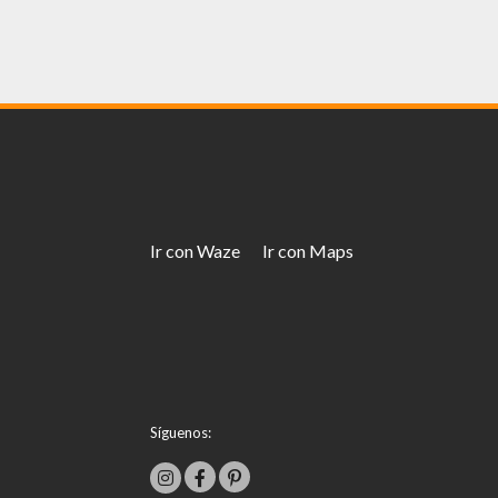
Ir con Waze
Ir con Maps
Síguenos: