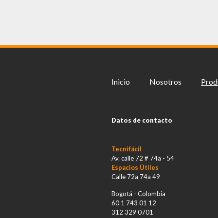
Inicio
Nosotros
Prod
Datos de contacto
Tecnifácil
Av. calle 72 # 74a - 54
Espacios Útiles
Calle 72a 74a 49
Bogotá - Colombia
60 1 743 01 12
312 329 0701