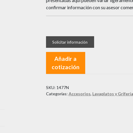
presentadas aquí pueden variar ligeramente 
confirmar información con su asesor comer
Añadir a
cotización
SKU:
1477N
Categorías:
Accesorios
,
Lavaplatos y Griferí