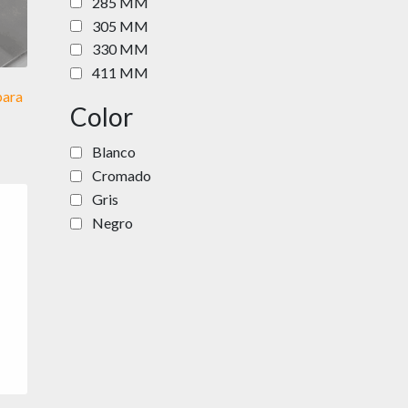
285 MM
305 MM
330 MM
411 MM
para
Color
Blanco
Cromado
Gris
Negro