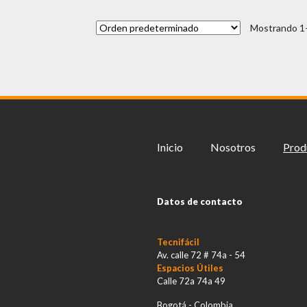
Mostrando 1–
Inicio
Nosotros
Prod
Datos de contacto
Tecnifácil
Av. calle 72 # 74a - 54
Espacios Útiles
Calle 72a 74a 49
Bogotá - Colombia