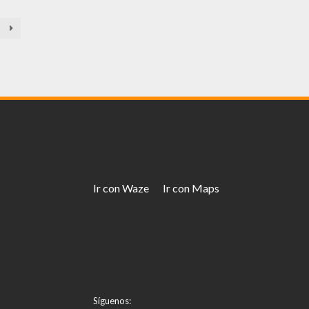
Ir con Waze
Ir con Maps
Síguenos: