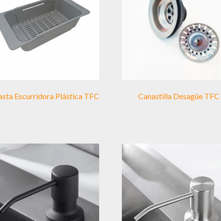
sta Escurridora Plástica TFC
Canastilla Desagüe TFC