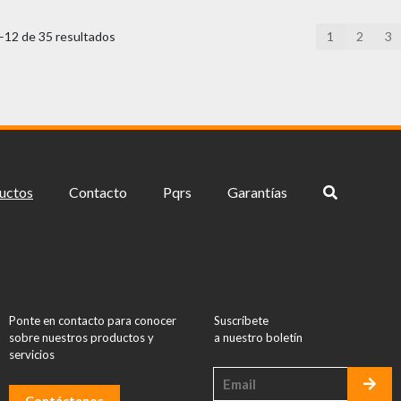
12 de 35 resultados
1
2
3
uctos
Contacto
Pqrs
Garantías
Ponte en contacto para conocer
Suscríbete
sobre nuestros productos y
a nuestro boletín
servicios
Contáctenos