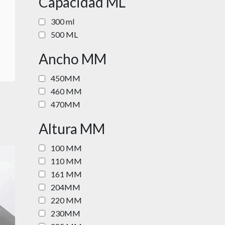
Capacidad ML
300 ml
500 ML
Ancho MM
450MM
460 MM
470MM
Altura MM
100 MM
110 MM
161 MM
204MM
220 MM
230MM