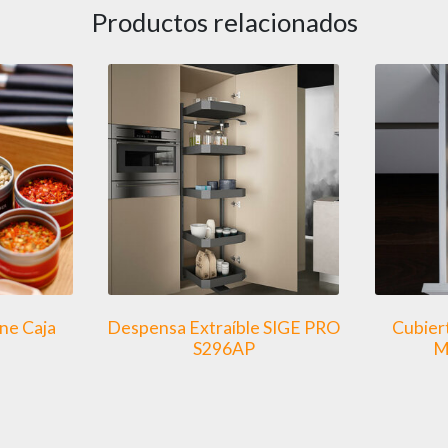
Productos relacionados
ine Caja
Despensa Extraíble SIGE PRO
Cubiert
S296AP
M