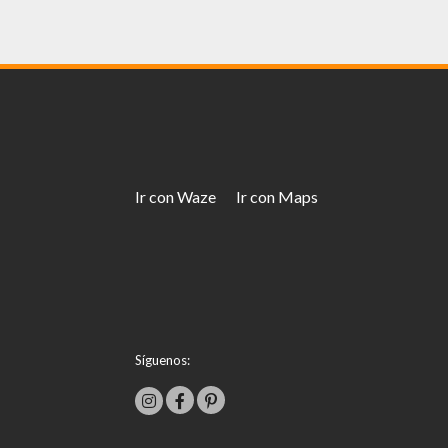
Ir con Waze
Ir con Maps
Síguenos: