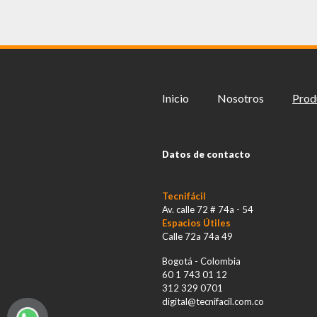
Inicio
Nosotros
Prod
Datos de contacto
Tecnifácil
Av. calle 72 # 74a - 54
Espacios Útiles
Calle 72a 74a 49
Bogotá - Colombia
60 1 743 01 12
312 329 0701
digital@tecnifacil.com.co