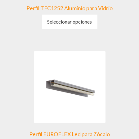
Perfil TFC1252 Aluminio para Vidrio
Este
Seleccionar opciones
producto
tiene
múltiples
variantes.
Las
opciones
se
pueden
elegir
en
la
página
de
producto
Perfil EUROFLEX Led para Zócalo