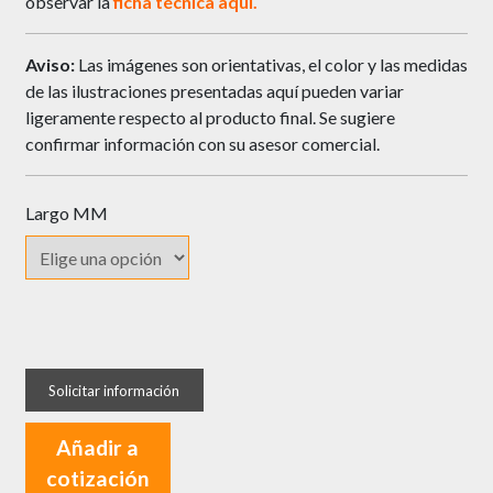
observar la
ficha técnica aquí.
Aviso:
Las imágenes son orientativas, el color y las medidas
de las ilustraciones presentadas aquí pueden variar
ligeramente respecto al producto final. Se sugiere
confirmar información con su asesor comercial.
Largo MM
Led
Regleta
LEAF
con
Añadir a
Sensor
cotización
cantidad