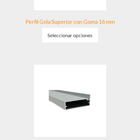
Perfil Gola Superior con Goma 16 mm
Este
Seleccionar opciones
producto
tiene
múltiples
variantes.
Las
opciones
se
pueden
elegir
en
la
página
de
producto