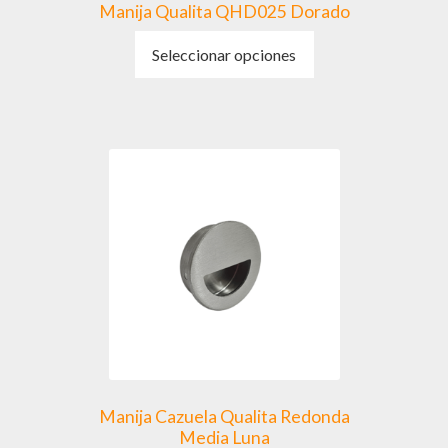
Manija Qualita QHD025 Dorado
Este
Seleccionar opciones
producto
tiene
múltiples
variantes.
Las
opciones
se
pueden
elegir
en
la
página
de
producto
Manija Cazuela Qualita Redonda
Media Luna