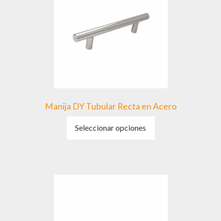
Manija DY Tubular Recta en Acero
Este
Seleccionar opciones
producto
tiene
múltiples
variantes.
Las
opciones
se
pueden