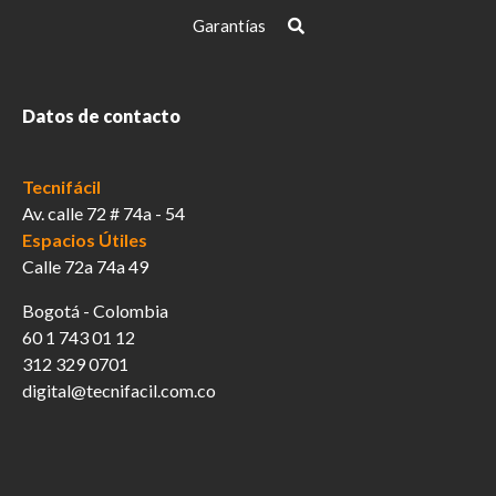
la
Garantías
página
de
producto
Datos de contacto
Tecnifácil
Av. calle 72 # 74a - 54
Espacios Útiles
Calle 72a 74a 49
Bogotá - Colombia
60 1 743 01 12
312 329 0701
digital@tecnifacil.com.co