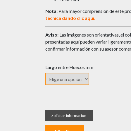
Nota:
Para mayor comprensión de este pro
técnica dando clic
aquí
.
Aviso:
Las imágenes son orientativas, el col
presentadas aquí pueden variar ligeramente 
confirmar información con su asesor comer
Largo entre Huecos mm
Manija
DY
Tubular
Recta