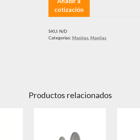
Añadir a
en
cotización
Acero
cantidad
SKU:
N/D
Categorías:
Manijas
,
Manijas
Productos relacionados