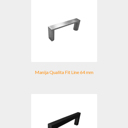
opciones
se
pueden
elegir
en
la
página
de
producto
Manija Qualita Fit Line 64 mm