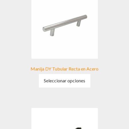
Manija DY Tubular Recta en Acero
Este
Seleccionar opciones
producto
tiene
múltiples
variantes.
Las
opciones
se