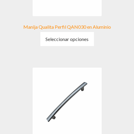
Manija Qualita Perfil QAN030 en Aluminio
Este
Seleccionar opciones
producto
tiene
múltiples
variantes.
Las
opciones
se
pueden
elegir
en
la
página
de