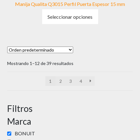
Manija Qualita Q3015 Perfil Puerta Espesor 15 mm
Este
Seleccionar opciones
producto
tiene
múltiples
variantes.
Las
opciones
Mostrando 1–12 de 39 resultados
se
pueden
elegir
1
2
3
4
en
la
página
Filtros
de
producto
Marca
BONUIT