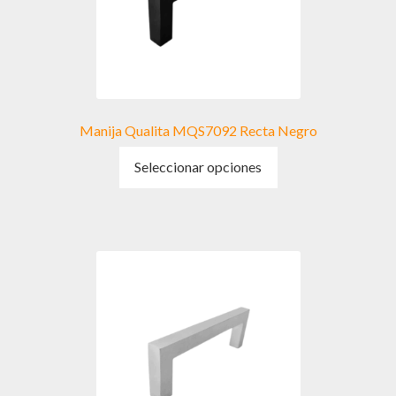
Manija Qualita MQS7092 Recta Negro
Este
Seleccionar opciones
producto
tiene
múltiples
variantes.
Las
opciones
se
pueden
elegir
en
la