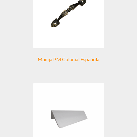
pueden
elegir
en
la
página
de
producto
Manija PM Colonial Española