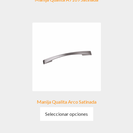
Manija Qualita Arco Satinada
Este
Seleccionar opciones
producto
tiene
múltiples