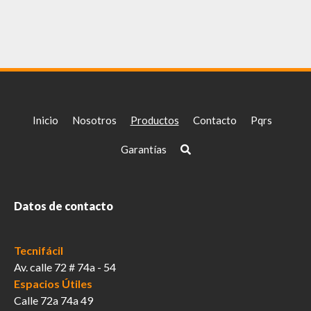
múltiples
variantes.
Las
opciones
se
pueden
elegir
Inicio
Nosotros
Productos
Contacto
Pqrs
en
la
Garantías
página
de
producto
Datos de contacto
Tecnifácil
Av. calle 72 # 74a - 54
Espacios Útiles
Calle 72a 74a 49