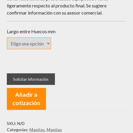
ligeramente respecto al producto final. Se sugiere
confirmar información con su asesor comercial.
Largo entre Huecos mm
Manija
Qualita
Dos
Partes
Añadir a
Satinada
cotización
cantidad
SKU:
N/D
Categorías:
Manijas
,
Manijas