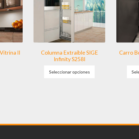
itrina II
Columna Extraíble SIGE
Carro B
Infinity S258I
Este
Seleccionar opciones
Sel
producto
tiene
múltiples
variantes.
Las
opciones
se
pueden
elegir
en