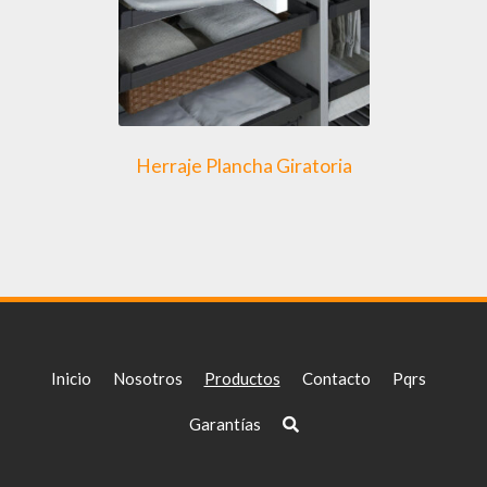
Herraje Plancha Giratoria
Inicio
Nosotros
Productos
Contacto
Pqrs
Garantías