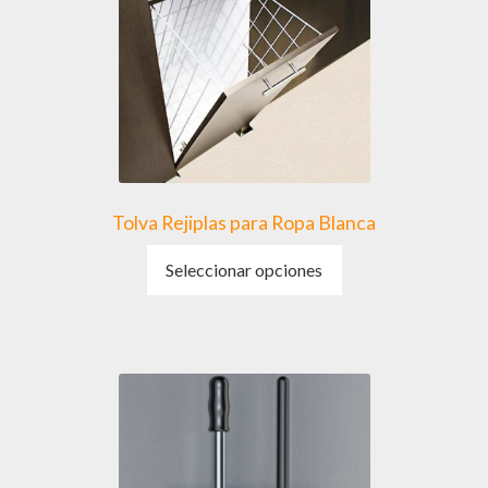
Tolva Rejiplas para Ropa Blanca
Este
Seleccionar opciones
producto
tiene
múltiples
variantes.
Las
opciones
se
pueden