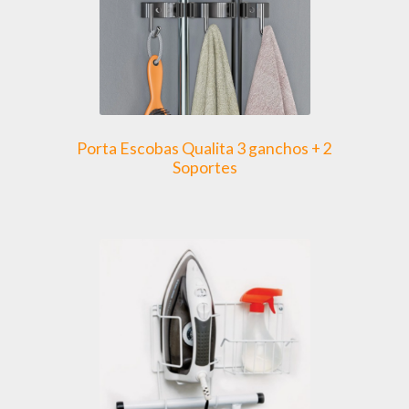
elegir
en
la
página
de
producto
Porta Escobas Qualita 3 ganchos + 2
Soportes