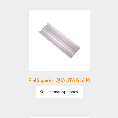
Riel Superior QUALITA G1640
Este
Seleccionar opciones
producto
tiene
múltiples
variantes.