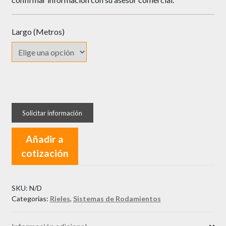
Largo (Metros)
Riel
en
R
QUALITA
Añadir a
Superior
cotización
cantidad
SKU:
N/D
Categorías:
Rieles
,
Sistemas de Rodamientos