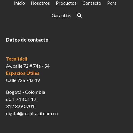
Inicio
Nosotros
Productos
Contacto
Pqrs
Garantías
Datos de contacto
Tecnifácil
Av. calle 72 # 74a - 54
Espacios Útiles
Calle 72a 74a 49
Bogotá - Colombia
60 1 743 01 12
312 329 0701
digital@tecnifacil.com.co