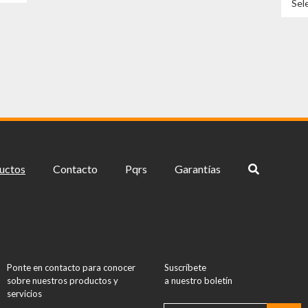
Sel
tiene
múltiples
variantes.
Las
opciones
se
pueden
elegir
en
la
página
uctos
Contacto
Pqrs
Garantías
de
producto
Ponte en contacto para conocer
Suscríbete
sobre nuestros productos y
a nuestro boletín
servicios