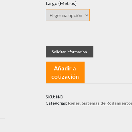
Largo (Metros)
Riel
Inferior
QUALITA
Q382
Añadir a
cantidad
cotización
SKU:
N/D
Categorías:
Rieles
,
Sistemas de Rodamiento