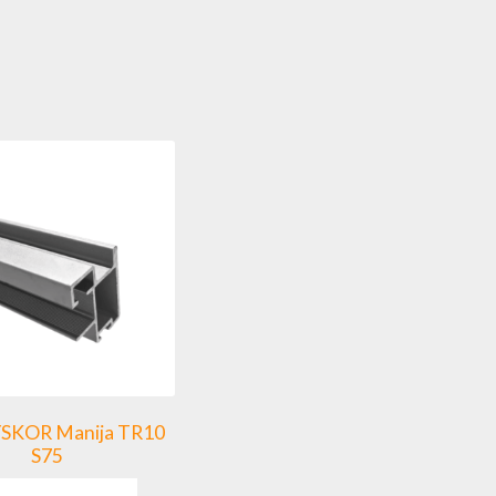
SYSKOR Manija TR10
S75
Este